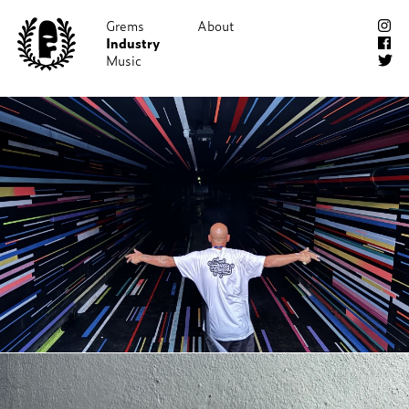
Grems
About
Industry
Shop!
Music