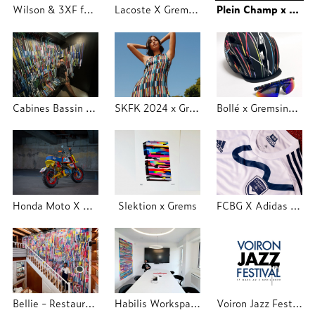
Wilson & 3XF festival - Trajectoire Studio
Lacoste X Grems Industry - LLODF - Trajectoire Studio
Plein Champ x Grems Industry 2024
Cabines Bassin d'Hiver Molitor
SKFK 2024 x Grems Industry
Bollé x Gremsindustry
Honda Moto X Grems Industry
Slektion x Grems
FCBG X Adidas X Grems
Bellie - Restaurant Lyon
Habilis Workspace
Voiron Jazz Festival